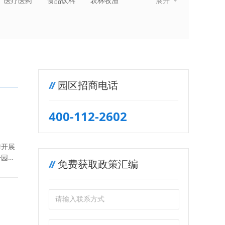
医疗医药
食品饮料
农林牧渔
展开
纺织服装
金融保险
房地产建筑
园区招商电话
400-112-2602
作开展
升园区
免费获取政策汇编