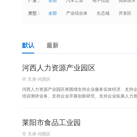
产业：
全部
汽车工业
电子信息
高新技术
国防科技产业
能源电力
化工
类型：
全部
产业综合体
生态城
开发区
家电数码
电子商务
科技服务
默认
最新
河西人力资源产业园区
天津-河西区
河西人力资源产业园区将围绕支持企业服务实体经济、支持
培训测评业务、支持企业开展创新研究、支持企业拓展人力
企业员工素质、加大对企业的宣传力度、积极培育先进典型
莱阳市食品工业园
天津-河西区