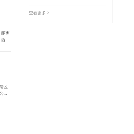
行政保护工作实施方案》的通知
查看更多
：距离
，西东
武清区
 公路