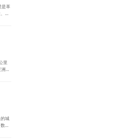
牲、前
公里
亚洲唯
展的城
、数智