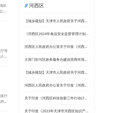
河西区
武清区
 公路
【城乡规划】天津市人民政府关于河西区
解放南路地区02单元41、47街坊（陈塘科
技商务区W5、F17地块）控制性详细规划
《河西区2024年食品安全监督管理计划》
（修改）的批复
政策解读
河西区人民政府办公室关于印发《河西区
医疗等
2024年食品安全监督管理计划》的通知
的人才
大营门街与区政务服务办建设营商环境示
范街区工作方案
【城乡规划】天津市人民政府关于河西区
03-13单元02街坊先达地块控制性详细规
划修改的批复
河西区人民政府办公室关于印发《河西区
2023年食品安全监督管理计划》的通知
线医疗
关于印发《河西区科技创新三年行动计划
质的人
(2023-2025年)》的通知
关于印发《2023年天津市河西区知识产权