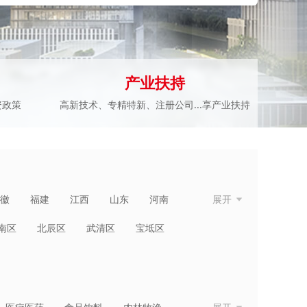
产业扶持
资政策
高新技术、专精特新、注册公司...享产业扶持
徽
福建
江西
山东
河南
展开
青海
宁夏
新疆
台湾
香港
南区
北辰区
武清区
宝坻区