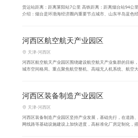
货运站距离：距离莱阳站7公里 高铁距离：距离烟台站94公里
介绍：烟台是环渤海经济圈内重要节点城市、山东半岛蓝色经
国际葡萄·葡萄酒城、“一带一路”国家战略重
河西区航空航天产业园区
天津-河西区
河西区航空航天产业园区围绕建设航空航天产业集群的目标
城市空间格局。重点聚焦航空整机、高端无人机系统、航空
智经济等生产性服务业，打造“研发设计+智能制造”的航空装
河西区装备制造产业园区
天津-河西区
河西区装备制造产业园区坚持产业发展，基础先行，在道路
网线路等基础设施建设上加快进度，高标准化厂房定制化，
公共服务功能完备，交通物流通畅，要素保障充足，高质量