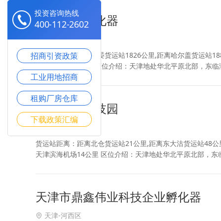
投资咨询热线
大英企业孵化器
400-112-2602
天津-河西区
招商引资政策
货运站距离：距离海晏货运站1826公里,距离哈尔盖货运站1885公里 高铁
家堡机场1716公里 区位介绍：天津地处华北平原北部，东
工业用地招商
117千米。陆界长1137千
租购厂房仓库
河西陈塘科技园
下载政策汇编
天津-河西区
货运站距离：距离北仓货运站21公里,距离东大沽货运站48公
天津滨海机场14公里 区位介绍：天津地处华北平原北部，东
宽117千米。陆界长1137千米，海岸
天津市鼎鑫伟业科技企业孵化器
天津-河西区