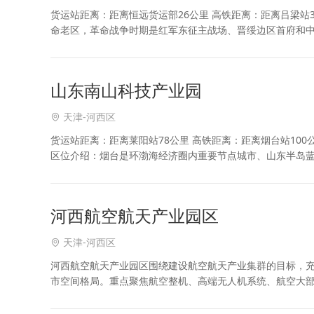
货运站距离：距离恒远货运部26公里 高铁距离：距离吕梁站31公里 港口距离： - 机场距离：距离吕梁大
命老区，革命战争时期是红军东征主战场、晋绥边区首府和
赴后继的真实写照。 吕梁是发展新区，于2
山东南山科技产业园
天津-河西区
货运站距离：距离莱阳站78公里 高铁距离：距离烟台站100
区位介绍：烟台是环渤海经济圈内重要节点城市、山东半岛蓝
一的国际葡萄·葡萄酒城、“一带一路”国家
河西航空航天产业园区
天津-河西区
河西航空航天产业园区围绕建设航空航天产业集群的目标，
市空间格局。重点聚焦航空整机、高端无人机系统、航空大
经济等生产性服务业，打造“研发设计+智能制造”的航空装备