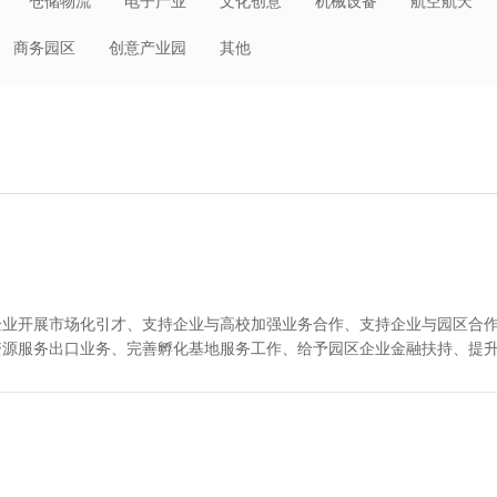
仓储物流
电子产业
文化创意
机械设备
航空航天
日化
环保节能
建材冶金
装备制造
轻工业
大消费
商务园区
创意产业园
其他
其他
低空经济
电子商务
先进制造
人工智能
企业开展市场化引才、支持企业与高校加强业务合作、支持企业与园区合
资源服务出口业务、完善孵化基地服务工作、给予园区企业金融扶持、提
、提