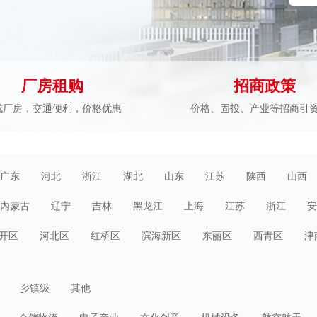
厂房租购
招商政策
成厂房，交通便利，价格优惠
价格、固投、产业等招商引
广东
河北
浙江
湖北
山东
江苏
陕西
山西
内蒙古
辽宁
吉林
黑龙江
上海
江苏
浙江
安
海南
重庆
四川
贵州
云南
西藏
陕西
甘肃
开区
河北区
红桥区
滨海新区
东丽区
西青区
津
乡镇级
其他