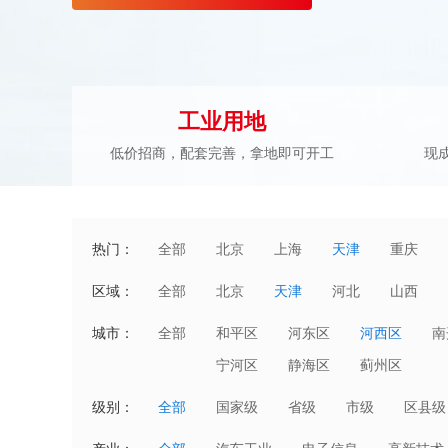
工业用地
低价招商，配套完善，拿地即可开工
现
热门：
全部
北京
上海
天津
重庆
区域：
全部
北京
天津
河北
山西
湖北
湖南
广东
广西
城市：
全部
和平区
河东区
河西区
南
澳门
宁河区
静海区
蓟州区
级别：
全部
国家级
省级
市级
区县级