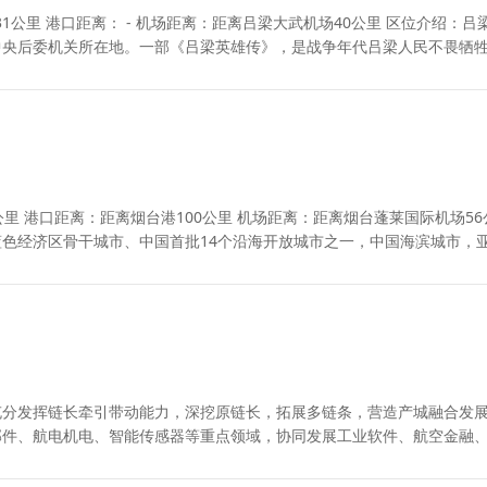
武机场40公里 区位介绍：吕梁是革
中央后委机关所在地。一部《吕梁英雄传》，是战争年代吕梁人民不畏牺
公里 港口距离：距离烟台港100公里 机场距离：距离烟台蓬莱国际机场56
色经济区骨干城市、中国首批14个沿海开放城市之一，中国海滨城市，
充分发挥链长牵引带动能力，深挖原链长，拓展多链条，营造产城融合发
部件、航电机电、智能传感器等重点领域，协同发展工业软件、航空金融