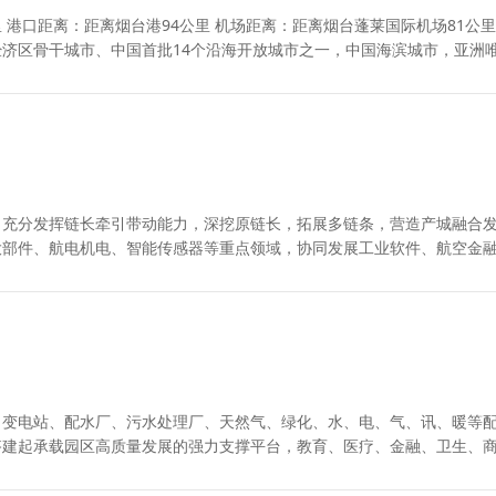
 港口距离：距离烟台港94公里 机场距离：距离烟台蓬莱国际机场81公里
济区骨干城市、中国首批14个沿海开放城市之一，中国海滨城市，亚洲
，充分发挥链长牵引带动能力，深挖原链长，拓展多链条，营造产城融合
大部件、航电机电、智能传感器等重点领域，协同发展工业软件、航空金
、变电站、配水厂、污水处理厂、天然气、绿化、水、电、气、讯、暖等
搭建起承载园区高质量发展的强力支撑平台，教育、医疗、金融、卫生、
发展